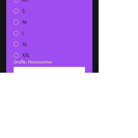
S
M
L
XL
XXL
Straße, Hausnummer
Adresszusatz (optional)
PLZ
Stadt