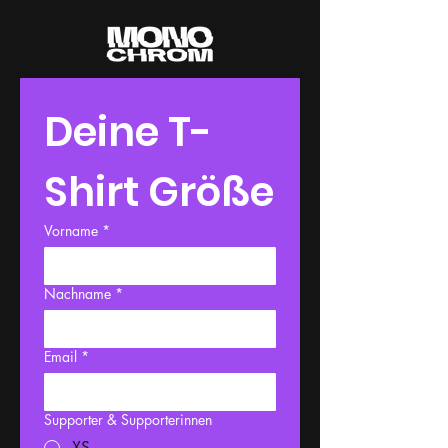
Deine T-
Shirt Größe
Vorname
*
Nachname
*
Email
*
Supporter & Supporterinnen
XS